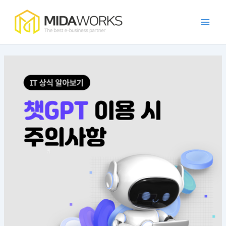
:
:
:
:
:
콘
Main
점
효
발
카
가
텐
주
율
주
페
맹
Men
츠
포
적
자
프
점
로
털
인
동
랜
관
건
개
가
화
차
리
너
발
맹
시
이
앱
뛰
트
점
스
즈
의
렌
소
템
앱
필
기
드
통
구
의
요
와
을
현
장
성
사
위
방
점
과
례
한
법
과
장
앱
특
점
가
징
이
드