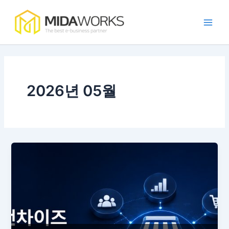
콘
Main
텐
Men
츠
로
건
너
뛰
2026년 05월
기