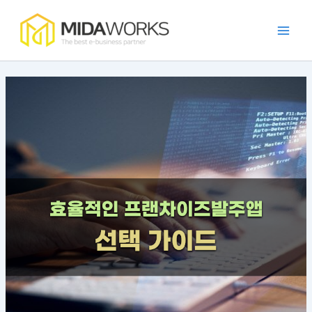
:
:
:
:
:
콘
Main
발
효
카
프
가
텐
주
율
페
랜
맹
Men
츠
자
적
프
차
점
로
동
인
랜
이
관
건
화
E
차
즈
리
너
시
R
이
운
앱
뛰
스
P
즈
영
의
템
연
앱
에
필
기
구
동
의
적
요
현
앱
장
합
성
방
개
점
한
과
법
발
과
E
장
방
특
R
점
법
징
P
특
징