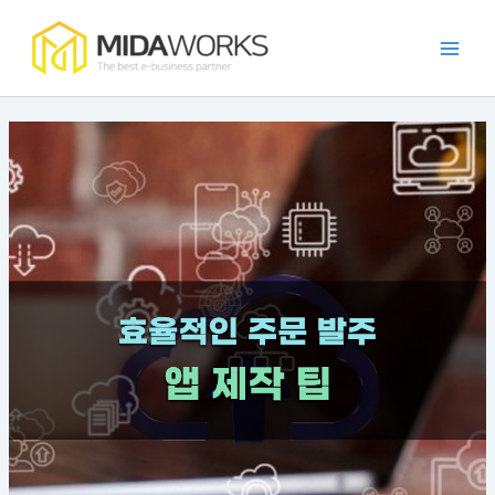
:
:
:
:
:
콘
Main
점
발
카
프
가
텐
주
주
페
랜
맹
Men
츠
포
자
프
차
점
로
털
동
랜
이
관
건
개
화
차
즈
리
너
발
시
이
운
앱
뛰
트
스
즈
영
의
렌
템
앱
에
필
기
드
구
의
적
요
와
현
장
합
성
사
방
점
한
과
례
법
과
E
장
특
R
점
징
P
특
징