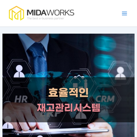
:
:
:
:
:
콘
Main
효
점
발
카
가
텐
율
주
주
페
맹
Men
츠
적
포
자
프
점
로
인
털
동
랜
관
건
가
개
화
차
리
너
맹
발
시
이
앱
뛰
점
트
스
즈
의
소
렌
템
앱
필
기
통
드
구
의
요
을
와
현
장
성
위
사
방
점
과
한
례
법
과
장
앱
특
점
가
징
이
드