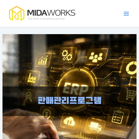
:
:
:
:
:
콘
Main
점
효
발
카
가
텐
주
율
주
페
맹
Men
츠
포
적
자
프
점
로
털
인
동
랜
관
건
개
가
화
차
리
너
발
맹
시
이
앱
뛰
트
점
스
즈
의
렌
소
템
앱
필
기
드
통
구
의
요
와
을
현
장
성
사
위
방
점
과
례
한
법
과
장
앱
특
점
가
징
이
드