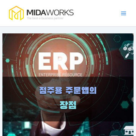
:
:
:
:
:
콘
Main
점
효
발
카
가
텐
주
율
주
페
맹
Men
츠
포
적
자
프
점
로
털
인
동
랜
관
건
개
가
화
차
리
너
발
맹
시
이
앱
뛰
트
점
스
즈
의
렌
소
템
앱
필
기
드
통
구
의
요
와
을
현
장
성
사
위
방
점
과
례
한
법
과
장
앱
특
점
가
징
이
드