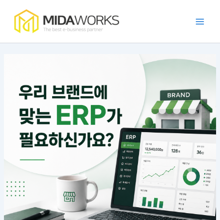
:
:
:
:
:
콘
Main
발
효
카
프
가
텐
주
율
페
랜
맹
Men
츠
자
적
프
차
점
로
동
인
랜
이
관
건
화
E
차
즈
리
너
시
R
이
운
앱
뛰
스
P
즈
영
의
템
연
앱
에
필
기
구
동
의
적
요
현
앱
장
합
성
방
개
점
한
과
법
발
과
E
장
방
특
R
점
법
징
P
특
징