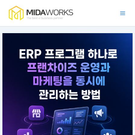
:
:
:
:
:
콘
Main
점
효
발
카
가
텐
주
율
주
페
맹
Men
츠
포
적
자
프
점
로
털
인
동
랜
관
건
개
가
화
차
리
너
발
맹
시
이
앱
뛰
트
점
스
즈
의
렌
소
템
앱
필
기
드
통
구
의
요
와
을
현
장
성
사
위
방
점
과
례
한
법
과
장
앱
특
점
가
징
이
드