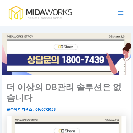
:
:
:
:
:
콘
Main
효
점
발
카
가
텐
율
주
주
페
맹
Men
츠
적
포
자
프
점
로
인
털
동
랜
관
건
가
개
화
차
리
너
맹
발
시
이
앱
뛰
점
트
스
즈
의
소
렌
템
앱
필
기
통
드
구
의
요
을
와
현
장
성
위
사
방
점
과
한
례
법
과
장
앱
특
점
더 이상의 DB관리 솔루션은 없
가
징
습니다
이
드
글쓴이
미다웍스
/
09/07/2025