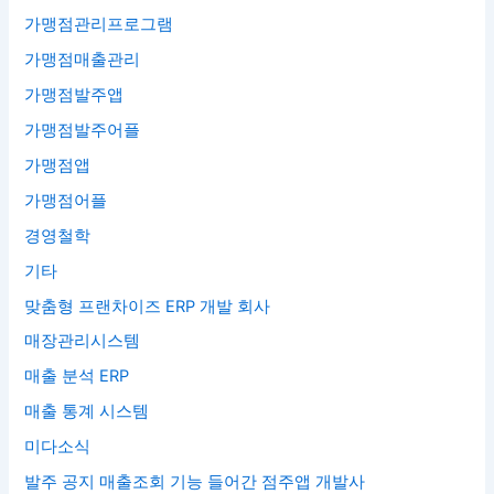
가맹점관리프로그램
가맹점매출관리
가맹점발주앱
가맹점발주어플
가맹점앱
가맹점어플
경영철학
기타
맞춤형 프랜차이즈 ERP 개발 회사
매장관리시스템
매출 분석 ERP
매출 통계 시스템
미다소식
발주 공지 매출조회 기능 들어간 점주앱 개발사