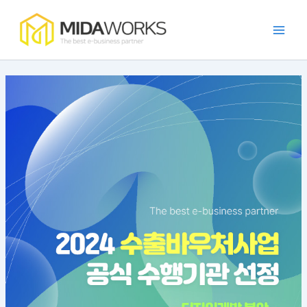
:
:
:
:
:
콘
Main
점
효
발
카
가
텐
주
율
주
페
맹
Men
츠
포
적
자
프
점
로
털
인
동
랜
관
건
개
가
화
차
리
너
발
맹
시
이
앱
뛰
트
점
스
즈
의
렌
소
템
앱
필
기
드
통
구
의
요
와
을
현
장
성
사
위
방
점
과
례
한
법
과
장
앱
특
점
가
징
이
드