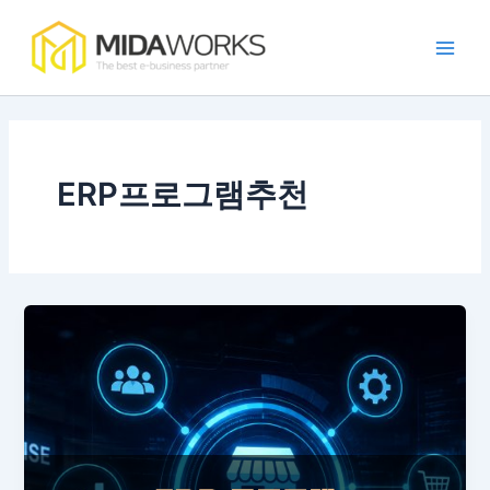
콘
Main
텐
Men
츠
로
건
너
뛰
ERP프로그램추천
기