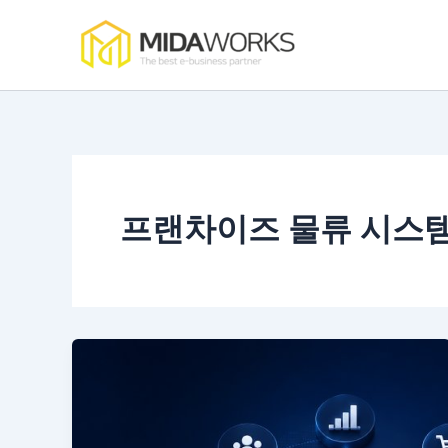
콘
텐
츠
로
건
너
뛰
기
프랜차이즈 물류 시스