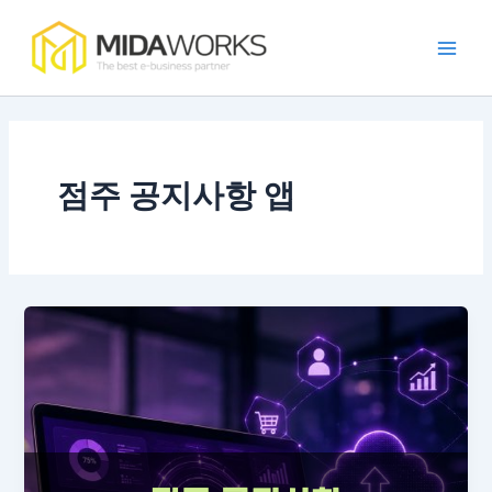
콘
Main
텐
Men
츠
로
건
너
뛰
점주 공지사항 앱
기