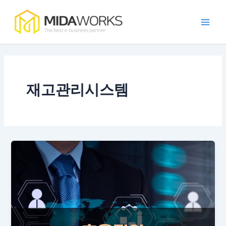
콘
Main
텐
Men
츠
로
건
너
뛰
재고관리시스템
기