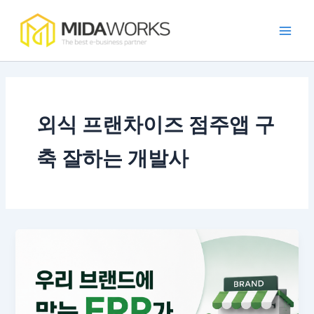
콘
Main
텐
Men
츠
로
건
너
뛰
외식 프랜차이즈 점주앱 구
기
축 잘하는 개발사