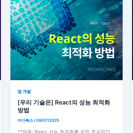
앱 개발
[우리 기술은] React의 성능 최적화
방법
미다웍스
/
09/07/2025
**제목: React 성능 최적화를 위한 효과적인