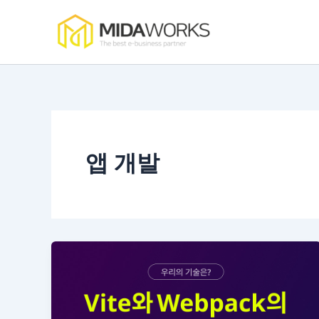
콘
텐
츠
로
건
너
뛰
기
앱 개발