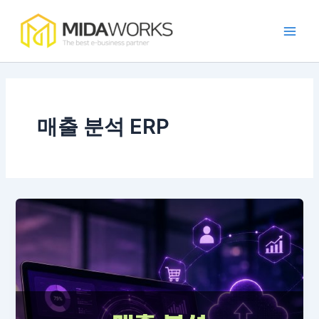
콘
Main
텐
Men
츠
로
건
너
뛰
매출 분석 ERP
기